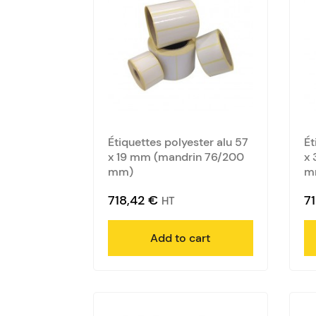
Étiquettes polyester alu 57
Ét
x 19 mm (mandrin 76/200
x 
mm)
m
718,42
€
7
HT
Add to cart