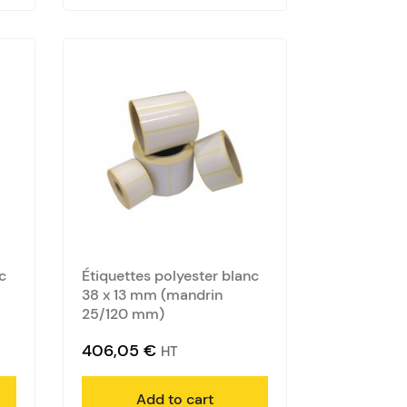
c
Étiquettes polyester blanc
38 x 13 mm (mandrin
25/120 mm)
406,05
€
HT
Add to cart