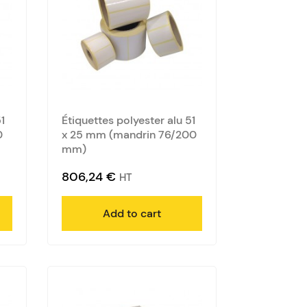
1
Étiquettes polyester alu 51
0
x 25 mm (mandrin 76/200
mm)
806,24
€
HT
Add to cart