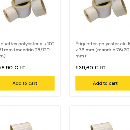
iquettes polyester alu 102
Étiquettes polyester alu 
51 mm (mandrin 25/120
x 76 mm (mandrin 76/2
m)
mm)
58,90
€
539,60
€
HT
HT
Add to cart
Add to cart