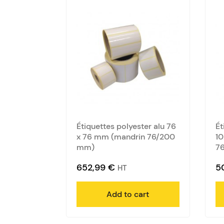
Étiquettes polyester alu 76
Ét
x 76 mm (mandrin 76/200
10
mm)
7
652,99
€
5
HT
Add to cart