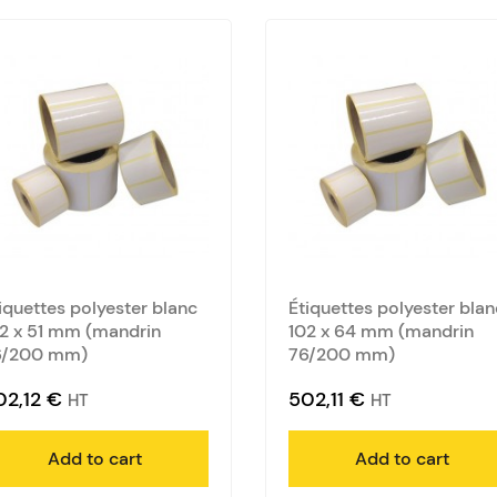
iquettes polyester blanc
Étiquettes polyester blan
2 x 51 mm (mandrin
102 x 64 mm (mandrin
6/200 mm)
76/200 mm)
02,12
€
502,11
€
HT
HT
Add to cart
Add to cart