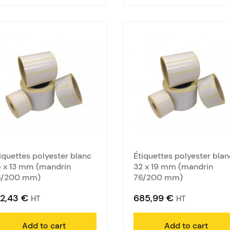
iquettes polyester blanc
Étiquettes polyester blan
 x 13 mm (mandrin
32 x 19 mm (mandrin
6/200 mm)
76/200 mm)
12,43
€
685,99
€
HT
HT
Add to cart
Add to cart