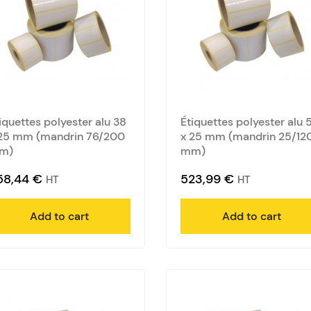
iquettes polyester alu 38
Étiquettes polyester alu 5
25 mm (mandrin 76/200
x 25 mm (mandrin 25/12
m)
mm)
58,44
€
523,99
€
HT
HT
Add to cart
Add to cart