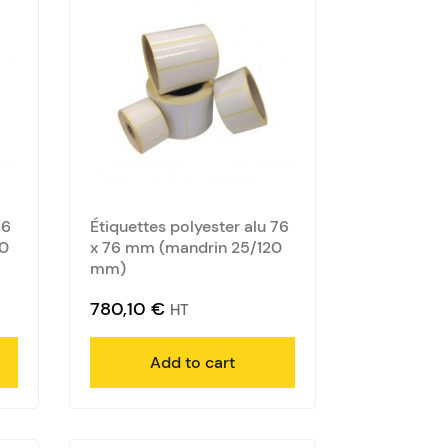
76
Étiquettes polyester alu 76
00
x 76 mm (mandrin 25/120
mm)
780,10
€
HT
Add to cart