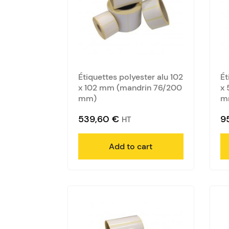
Étiquettes polyester alu 102
Ét
x 102 mm (mandrin 76/200
x 
mm)
m
539,60
€
9
HT
Add to cart