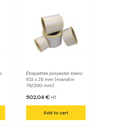
c
Étiquettes polyester blanc
102 x 25 mm (mandrin
76/200 mm)
502,04
€
HT
Add to cart