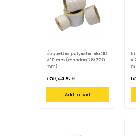
Étiquettes polyester alu 38
Ét
x 19 mm (mandrin 76/200
x 
mm)
m
658,44
€
6
HT
Add to cart