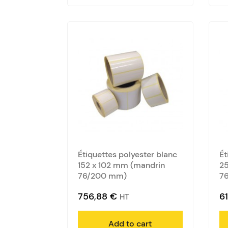
Étiquettes polyester blanc
Ét
152 x 102 mm (mandrin
25
76/200 mm)
7
756,88
€
6
HT
Add to cart