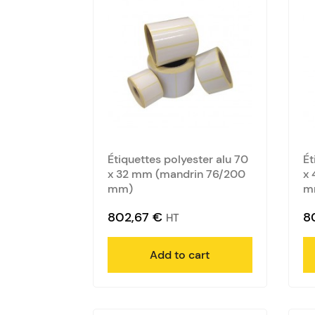
Étiquettes polyester alu 70
Ét
x 32 mm (mandrin 76/200
x 
mm)
m
802,67
€
8
HT
Add to cart