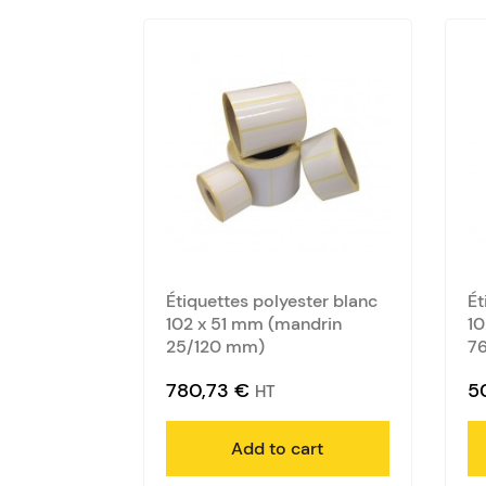
Étiquettes polyester blanc
Ét
102 x 51 mm (mandrin
10
25/120 mm)
7
780,73
€
5
HT
Add to cart