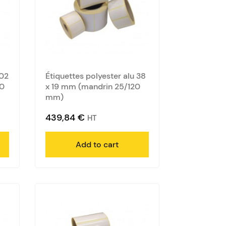
102
Étiquettes polyester alu 38
00
x 19 mm (mandrin 25/120
mm)
439,84
€
HT
Add to cart