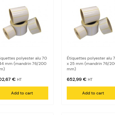
iquettes polyester alu 70
Étiquettes polyester alu 
44 mm (mandrin 76/200
x 25 mm (mandrin 76/2
m)
mm)
02,67
€
652,99
€
HT
HT
Add to cart
Add to cart