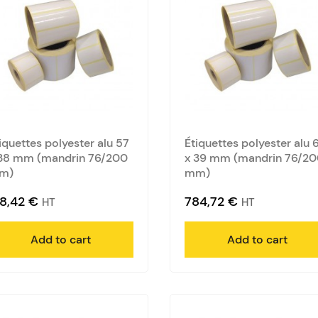
iquettes polyester alu 57
Étiquettes polyester alu 
38 mm (mandrin 76/200
x 39 mm (mandrin 76/2
m)
mm)
18,42
€
784,72
€
HT
HT
Add to cart
Add to cart