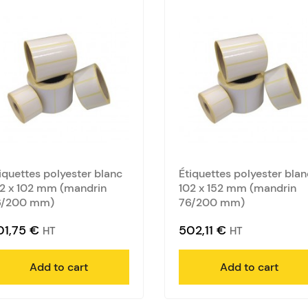
iquettes polyester blanc
Étiquettes polyester blan
2 x 102 mm (mandrin
102 x 152 mm (mandrin
6/200 mm)
76/200 mm)
01,75
€
502,11
€
HT
HT
Add to cart
Add to cart