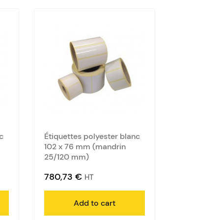
c
Étiquettes polyester blanc
102 x 76 mm (mandrin
25/120 mm)
780,73
€
HT
Add to cart