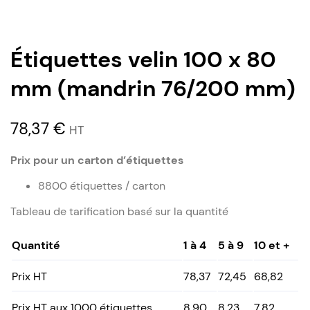
Étiquettes velin 100 x 80
mm (mandrin 76/200 mm)
78,37
€
HT
Prix pour un carton d’étiquettes
8800 étiquettes / carton
Tableau de tarification basé sur la quantité
Quantité
1 à 4
5 à 9
10 et +
Prix HT
78,37
72,45
68,82
Prix HT aux 1000 étiquettes
8,90
8,23
7,82