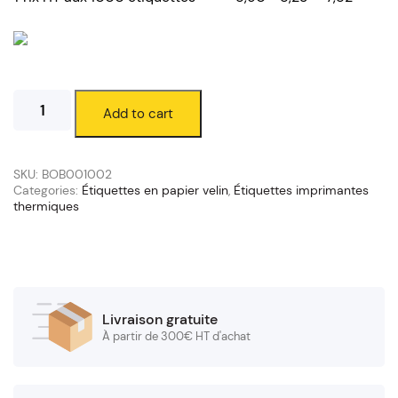
Étiquettes
Add to cart
velin
100
x
80
SKU:
BOB001002
mm
Categories:
Étiquettes en papier velin
,
Étiquettes imprimantes
thermiques
(mandrin
76/200
mm)
quantity
Livraison gratuite
À partir de 300€ HT d'achat