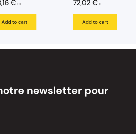
,16
€
72,02
€
HT
HT
Add to cart
Add to cart
notre newsletter pour