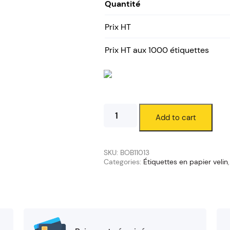
Quantité
Prix HT
Prix HT aux 1000 étiquettes
Étiquettes
Add to cart
velin
100
x
90
SKU:
BOB11013
mm
Categories:
Étiquettes en papier velin
(mandrin
25/120
mm)
quantity