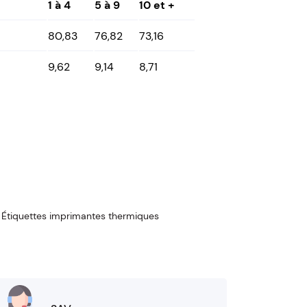
1 à 4
5 à 9
10 et +
80,83
76,82
73,16
9,62
9,14
8,71
,
Étiquettes imprimantes thermiques