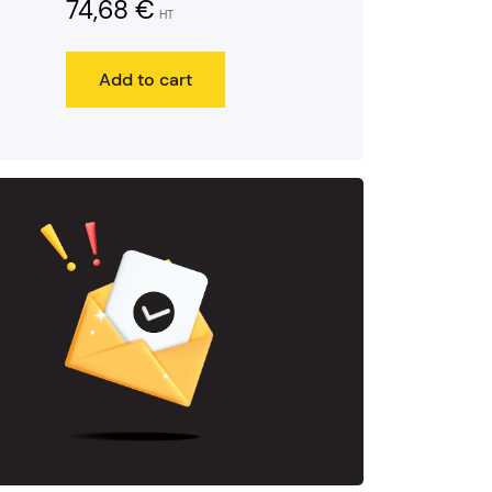
74,68
€
HT
Add to cart