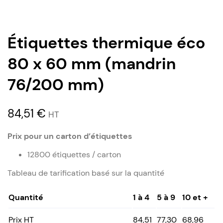
Étiquettes thermique éco
80 x 60 mm (mandrin
76/200 mm)
84,51
€
HT
Prix pour un carton d’étiquettes
12800 étiquettes / carton
Tableau de tarification basé sur la quantité
Quantité
1 à 4
5 à 9
10 et +
Prix HT
84,51
77,30
68,96