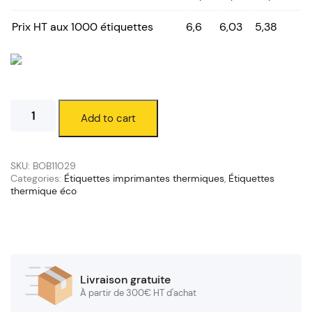
Prix HT aux 1000 étiquettes
6,6
6,03
5,38
Étiquettes
Add to cart
thermique
éco
80
x
SKU:
BOB11029
60
Categories:
Étiquettes imprimantes thermiques
,
Étiquettes
thermique éco
mm
(mandrin
76/200
mm)
quantity
Livraison gratuite
À partir de 300€ HT d'achat