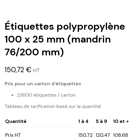
Étiquettes polypropylène
100 x 25 mm (mandrin
76/200 mm)
150,72
€
HT
Prix pour un carton d’étiquettes
23600 étiquettes / carton
Tableau de tarification basé sur la quantité
Quantité
1 à 4
5 à 9
10 et +
Prix HT
150,72
120,47
108,68