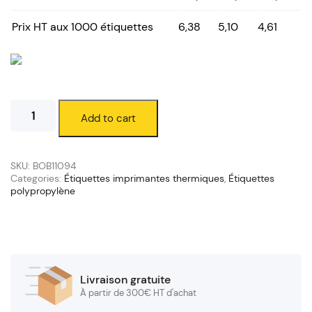
Prix HT aux 1000 étiquettes
6,38
5,10
4,61
Étiquettes
Add to cart
polypropylène
100
x
25
SKU:
BOB11094
mm
Categories:
Étiquettes imprimantes thermiques
,
Étiquettes
polypropylène
(mandrin
76/200
mm)
quantity
Livraison gratuite
À partir de 300€ HT d'achat