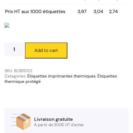
Prix HT aux 1000 étiquettes
3,97
3,04
2,74
Étiquettes
Add to cart
thermique
protégé
45
x
SKU:
BOB11052
30
Categories:
Étiquettes imprimantes thermiques
,
Étiquettes
thermique protégé
mm
(mandrin
76/200
mm)
quantity
Livraison gratuite
À partir de 300€ HT d'achat