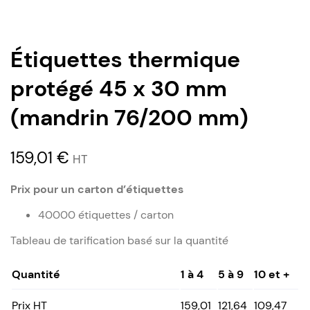
Étiquettes thermique
protégé 45 x 30 mm
(mandrin 76/200 mm)
159,01
€
HT
Prix pour un carton d’étiquettes
40000 étiquettes / carton
Tableau de tarification basé sur la quantité
Quantité
1 à 4
5 à 9
10 et +
Prix HT
159,01
121,64
109,47