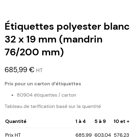
Étiquettes polyester blanc
32 x 19 mm (mandrin
76/200 mm)
685,99
€
HT
Prix pour un carton d’étiquettes
80904 étiquettes / carton
Tableau de tarification basé sur la quantité
Quantité
1 à 4
5 à 9
10 et +
Prix HT
685,99
603,04
576,23