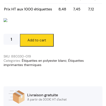
Prix HT aux 1000 étiquettes
8,48
7,45
7,12
Étiquettes
Add to cart
polyester
blanc
32
x
SKU:
880330-019
19
Categories:
Étiquettes en polyester blanc
,
Étiquettes
imprimantes thermiques
mm
(mandrin
76/200
mm)
quantity
Livraison gratuite
À partir de 300€ HT d'achat