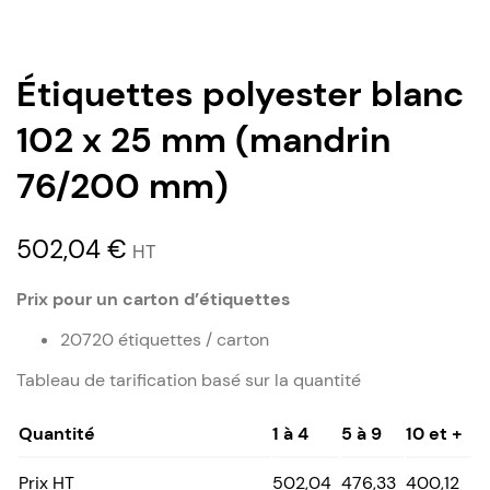
Étiquettes polyester blanc
102 x 25 mm (mandrin
76/200 mm)
502,04
€
HT
Prix pour un carton d’étiquettes
20720 étiquettes / carton
Tableau de tarification basé sur la quantité
Quantité
1 à 4
5 à 9
10 et +
Prix HT
502,04
476,33
400,12