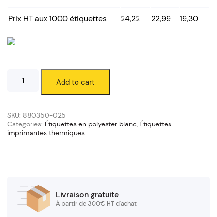
Prix HT aux 1000 étiquettes
24,22
22,99
19,30
Étiquettes
Add to cart
polyester
blanc
102
x
SKU:
880350-025
25
Categories:
Étiquettes en polyester blanc
,
Étiquettes
imprimantes thermiques
mm
(mandrin
76/200
mm)
quantity
Livraison gratuite
À partir de 300€ HT d'achat