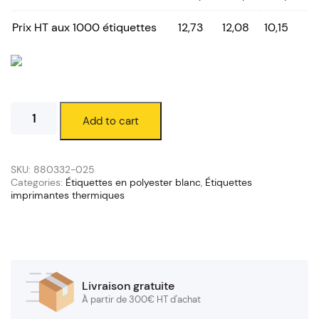
Prix HT aux 1000 étiquettes
12,73
12,08
10,15
Étiquettes
Add to cart
polyester
blanc
38
x
SKU:
880332-025
25
Categories:
Étiquettes en polyester blanc
,
Étiquettes
imprimantes thermiques
mm
(mandrin
76/200
mm)
quantity
Livraison gratuite
À partir de 300€ HT d'achat