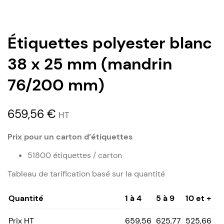
Étiquettes polyester blanc
38 x 25 mm (mandrin
76/200 mm)
659,56
€
HT
Prix pour un carton d’étiquettes
51800 étiquettes / carton
Tableau de tarification basé sur la quantité
Quantité
1 à 4
5 à 9
10 et +
Prix HT
659,56
625,77
525,66