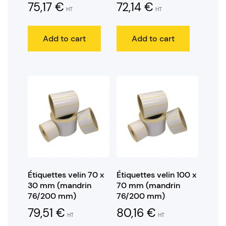
75,17
€
72,14
€
HT
HT
Add to cart
Add to cart
Étiquettes velin 70 x
Étiquettes velin 100 x
30 mm (mandrin
70 mm (mandrin
76/200 mm)
76/200 mm)
79,51
€
80,16
€
HT
HT