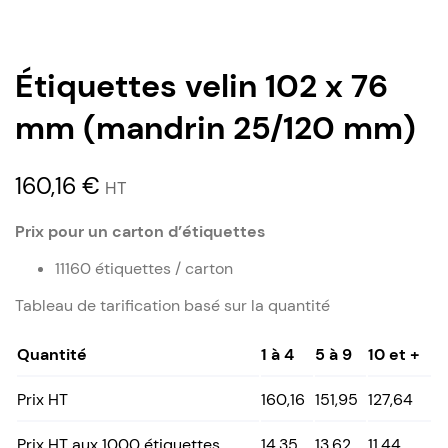
Étiquettes velin 102 x 76
mm (mandrin 25/120 mm)
160,16
€
HT
Prix pour un carton d’étiquettes
11160 étiquettes / carton
Tableau de tarification basé sur la quantité
Quantité
1 à 4
5 à 9
10 et +
Prix HT
160,16
151,95
127,64
Prix HT aux 1000 étiquettes
14,35
13,62
11,44