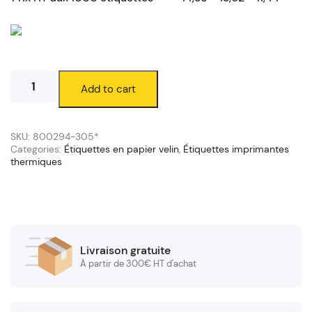
Étiquettes
Add to cart
velin
102
x
76
SKU:
800294-305*
mm
Categories:
Étiquettes en papier velin
,
Étiquettes imprimantes
thermiques
(mandrin
25/120
mm)
quantity
Livraison gratuite
À partir de 300€ HT d'achat