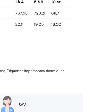
1 à 4
5 à 9
10 et +
767,53
728,21
611,7
20,11
19,05
16,00
lanc
,
Étiquettes imprimantes thermiques
SAV