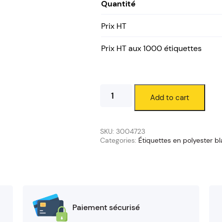
Quantité
Prix HT
Prix HT aux 1000 étiquettes
Étiquettes
Add to cart
polyester
blanc
83
x
SKU:
3004723
25
Categories:
Étiquettes en polyester b
mm
(mandrin
76/200
mm)
quantity
Paiement sécurisé