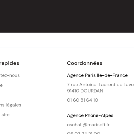
 rapides
Coordonnées
tez-nous
Agence Paris Ile-de-France
7 rue Antoine-Laurent de Lavo
de
91410 DOURDAN
01 60 81 64 10
ns légales
 site
Agence Rhône-Alpes
oschall@madsoft.fr
06 07 74 21 00