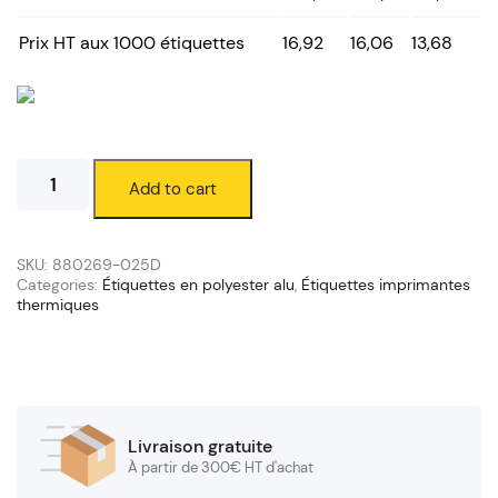
Prix HT aux 1000 étiquettes
16,92
16,06
13,68
Étiquettes
Add to cart
polyester
alu
51
x
SKU:
880269-025D
25
Categories:
Étiquettes en polyester alu
,
Étiquettes imprimantes
thermiques
mm
(mandrin
25/120
mm)
quantity
Livraison gratuite
À partir de 300€ HT d'achat