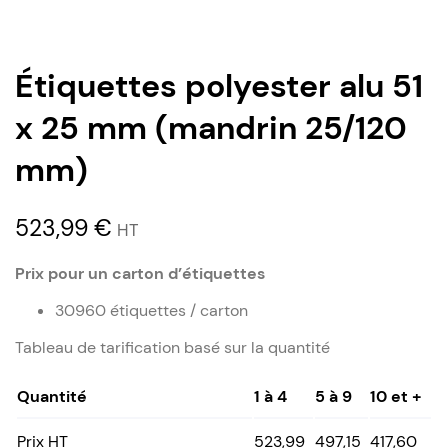
Étiquettes polyester alu 51
x 25 mm (mandrin 25/120
mm)
523,99
€
HT
Prix pour un carton d’étiquettes
30960 étiquettes / carton
Tableau de tarification basé sur la quantité
Quantité
1 à 4
5 à 9
10 et +
Prix HT
523,99
497,15
417,60