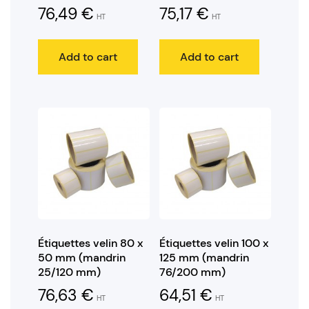
76,49
€
75,17
€
HT
HT
Add to cart
Add to cart
Étiquettes velin 80 x
Étiquettes velin 100 x
50 mm (mandrin
125 mm (mandrin
25/120 mm)
76/200 mm)
76,63
€
64,51
€
HT
HT