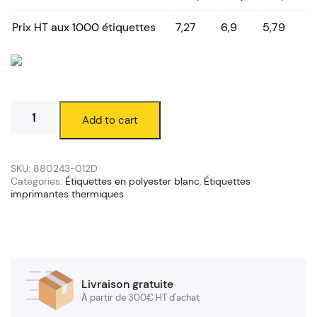
Prix HT aux 1000 étiquettes
7,27
6,9
5,79
Étiquettes
Add to cart
polyester
blanc
38
x
SKU:
880243-012D
13
Categories:
Étiquettes en polyester blanc
,
Étiquettes
imprimantes thermiques
mm
(mandrin
25/120
mm)
quantity
Livraison gratuite
À partir de 300€ HT d'achat