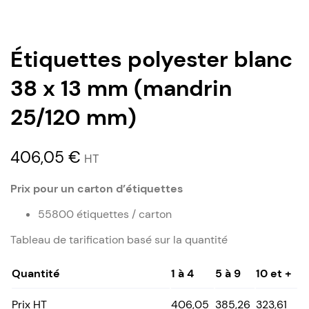
Étiquettes polyester blanc
38 x 13 mm (mandrin
25/120 mm)
406,05
€
HT
Prix pour un carton d’étiquettes
55800 étiquettes / carton
Tableau de tarification basé sur la quantité
Quantité
1 à 4
5 à 9
10 et +
Prix HT
406,05
385,26
323,61