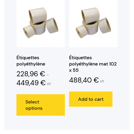
Étiquettes
Étiquettes
polyéthylène
polyéthylène mat 102
x 55
228,96
€
–
488,40
€
449,49
€
HT
HT
Add to cart
Select
options