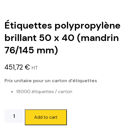
Étiquettes polypropylène
brillant 50 x 40 (mandrin
76/145 mm)
451,72
€
HT
Prix unitaire pour un carton d’étiquettes
18000 étiquettes / carton
Étiquettes
Add to cart
polypropylène
brillant
50