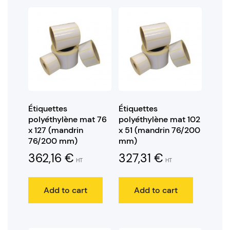
Étiquettes
Étiquettes
polyéthylène mat 76
polyéthylène mat 102
x 127 (mandrin
x 51 (mandrin 76/200
76/200 mm)
mm)
362,16
€
327,31
€
HT
HT
Add to cart
Add to cart