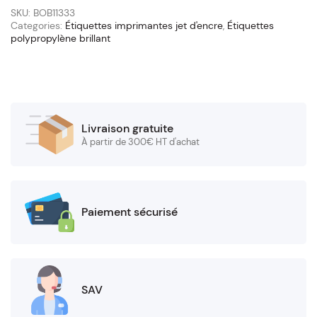
x
SKU:
BOB11333
40
Categories:
Étiquettes imprimantes jet d'encre
,
Étiquettes
polypropylène brillant
(mandrin
76/145
mm)
quantity
Livraison gratuite
À partir de 300€ HT d'achat
Paiement sécurisé
SAV