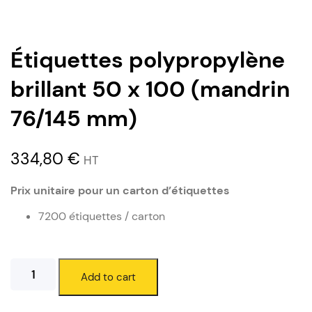
Étiquettes polypropylène
brillant 50 x 100 (mandrin
76/145 mm)
334,80
€
HT
Prix unitaire pour un carton d’étiquettes
7200 étiquettes / carton
Étiquettes
Add to cart
polypropylène
brillant
50