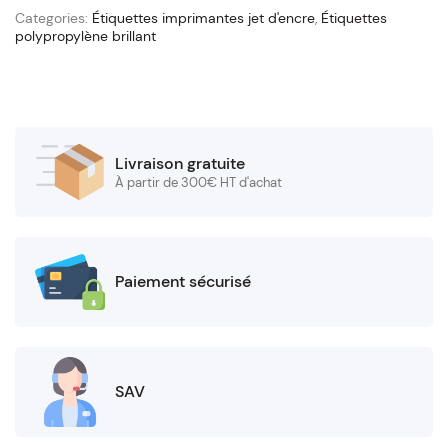
x
Categories:
Étiquettes imprimantes jet d'encre
,
Étiquettes
100
polypropylène brillant
(mandrin
76/145
mm)
quantity
Livraison gratuite
À partir de 300€ HT d'achat
Paiement sécurisé
SAV