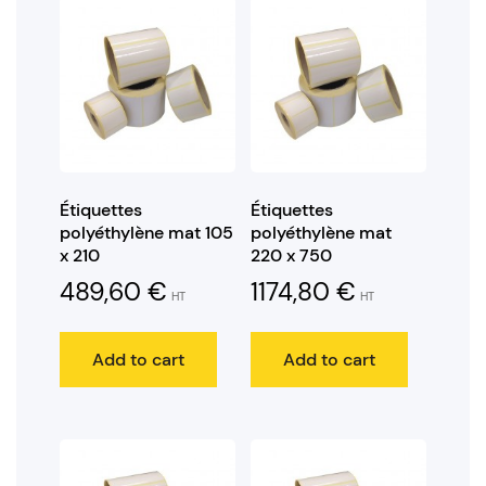
Étiquettes
Étiquettes
polyéthylène mat 105
polyéthylène mat
x 210
220 x 750
489,60
€
1174,80
€
HT
HT
Add to cart
Add to cart