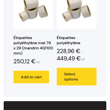
Étiquettes
Étiquettes
polyéthylène mat 76
polyéthylène
x 29 (mandrin 40/100
228,96
€
–
mm)
449,49
€
250,12
€
HT
HT
Select
Add to cart
options