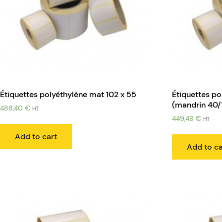
Étiquettes polyéthylène mat 102 x 55
Étiquettes po
(mandrin 40
488,40
€
HT
449,49
€
HT
Add to cart
Add to ca