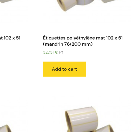
t 102 x 51
Étiquettes polyéthylène mat 102 x 51
(mandrin 76/200 mm)
327,31
€
HT
Add to cart