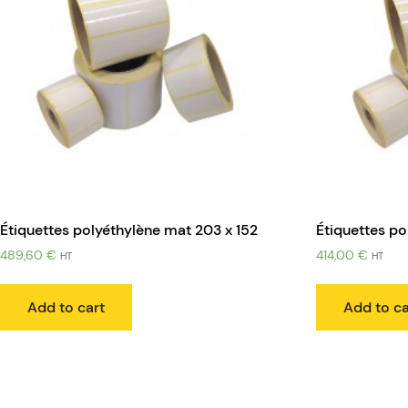
Étiquettes polyéthylène mat 203 x 152
Étiquettes p
489,60
€
414,00
€
HT
HT
Add to cart
Add to ca