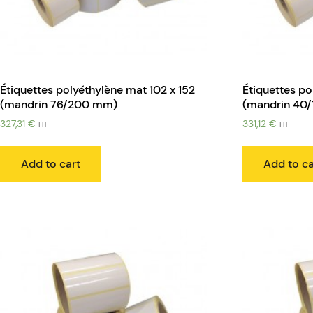
Étiquettes polyéthylène mat 102 x 152
Étiquettes po
(mandrin 76/200 mm)
(mandrin 40
327,31
€
331,12
€
HT
HT
Add to cart
Add to ca