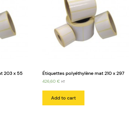
at 203 x 55
Étiquettes polyéthylène mat 210 x 297
426,60
€
HT
Add to cart