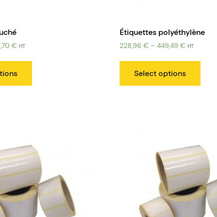
ouché
Étiquettes polyéthylène
5,70
€
228,96
€
–
449,49
€
HT
HT
tions
Select options