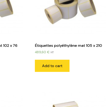
t 102 x 76
Étiquettes polyéthylène mat 105 x 210
489,60
€
HT
Add to cart