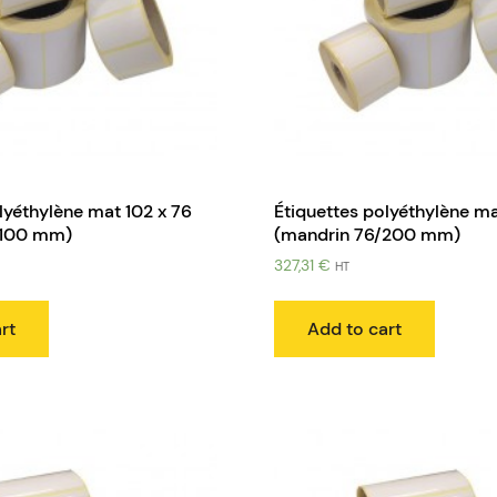
lyéthylène mat 102 x 76
Étiquettes polyéthylène ma
/100 mm)
(mandrin 76/200 mm)
327,31
€
HT
rt
Add to cart