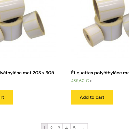
olyéthylène mat 203 x 305
Étiquettes polyéthylène m
489,60
€
HT
rt
Add to cart
1
2
3
4
5
→