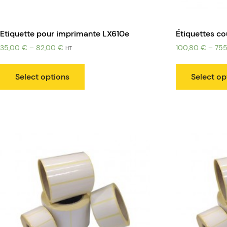
Etiquette pour imprimante LX610e
Étiquettes c
35,00
€
–
82,00
€
100,80
€
–
75
HT
Select options
Select op