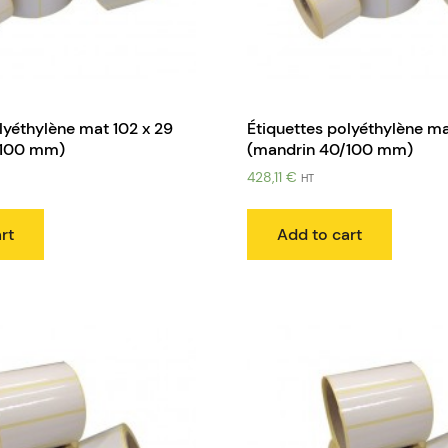
lyéthylène mat 102 x 29
Étiquettes polyéthylène ma
/100 mm)
(mandrin 40/100 mm)
428,11
€
HT
rt
Add to cart