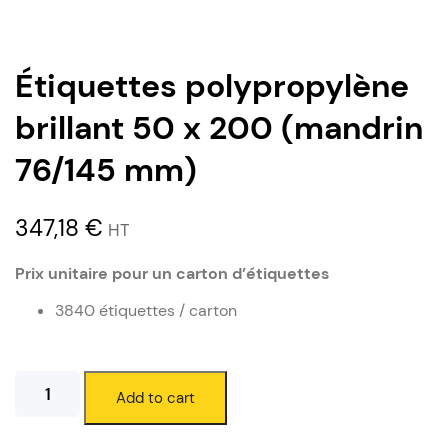
Étiquettes polypropylène
brillant 50 x 200 (mandrin
76/145 mm)
347,18
€
HT
Prix unitaire pour un carton d’étiquettes
3840 étiquettes / carton
Étiquettes
Add to cart
polypropylène
brillant
50