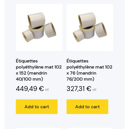
Étiquettes
Étiquettes
polyéthylène mat 102
polyéthylène mat 102
x 152 (mandrin
x 76 (mandrin
40/100 mm)
76/200 mm)
449,49
€
327,31
€
HT
HT
Add to cart
Add to cart