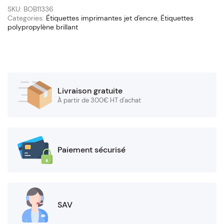
x
SKU:
BOB11336
200
Categories:
Étiquettes imprimantes jet d'encre
,
Étiquettes
polypropylène brillant
(mandrin
76/145
mm)
quantity
Livraison gratuite
À partir de 300€ HT d'achat
Paiement sécurisé
SAV