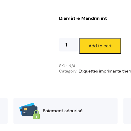
Diamètre Mandrin int
TAG
Add to cart
quantity
SKU:
N/A
Category:
Etiquettes imprimante the
Paiement sécurisé