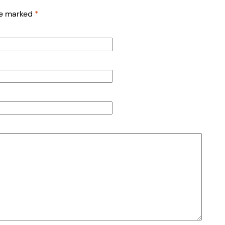
re marked
*