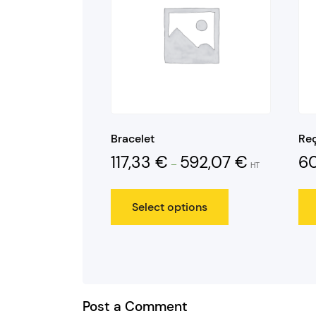
Bracelet
Re
117,33
€
592,07
€
6
–
HT
Select options
Post a Comment