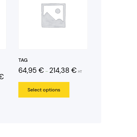
TAG
64,95
€
214,38
€
–
HT
€
Select options