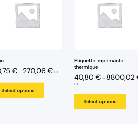
çu
Etiquette imprimante
thermique
0,75
€
270,06
€
–
HT
40,80
€
8800,02
–
HT
Select options
Select options