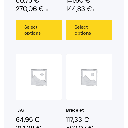
60,75
€
141,60
€
–
–
270,06
€
144,83
€
HT
HT
Select
Select
options
options
TAG
Bracelet
64,95
€
117,33
€
–
–