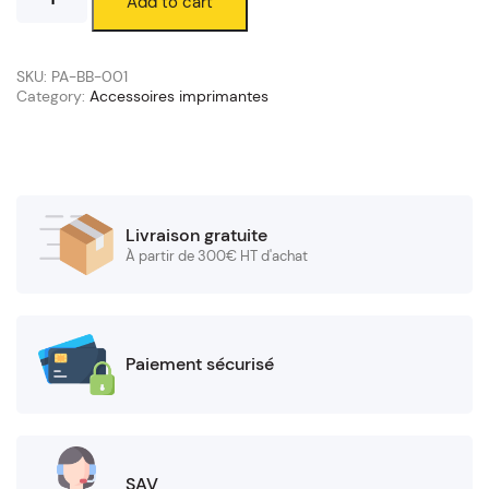
Add to cart
de
recharge
pour
imprimantes
SKU:
PA-BB-001
d'étiquettes
Category:
Accessoires imprimantes
Brother
TD-
2120N
/
TD-
2130N
Livraison gratuite
quantity
À partir de 300€ HT d'achat
Paiement sécurisé
SAV