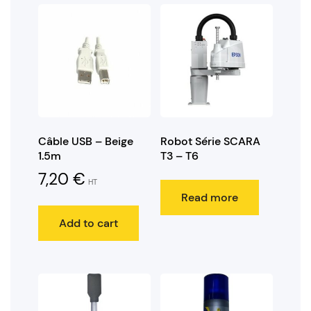
Câble USB – Beige
Robot Série SCARA
1.5m
T3 – T6
7,20
€
HT
Read more
Add to cart