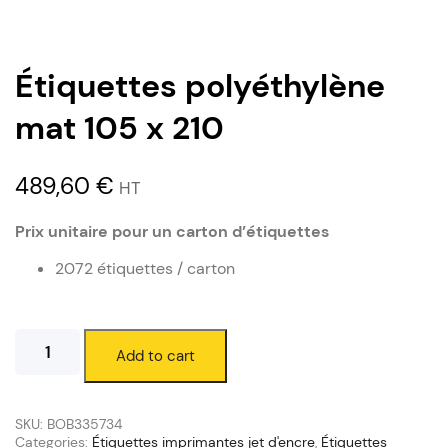
Étiquettes polyéthylène
mat 105 x 210
489,60
€
HT
Prix unitaire pour un carton d’étiquettes
2072 étiquettes / carton
Étiquettes
Add to cart
polyéthylène
mat
105
x
SKU:
BOB335734
210
Categories:
Étiquettes imprimantes jet d'encre
,
Étiquettes