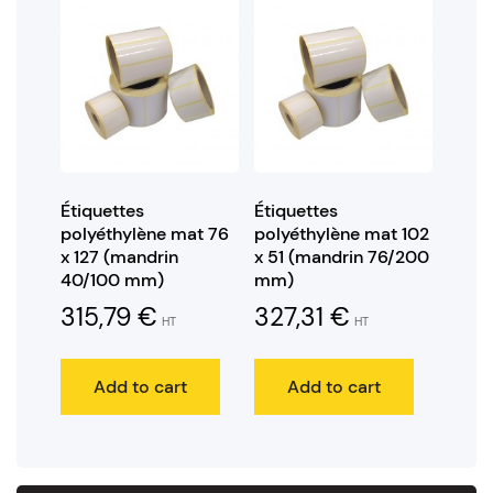
Étiquettes
Étiquettes
polyéthylène mat 76
polyéthylène mat 102
x 127 (mandrin
x 51 (mandrin 76/200
40/100 mm)
mm)
315,79
€
327,31
€
HT
HT
Add to cart
Add to cart