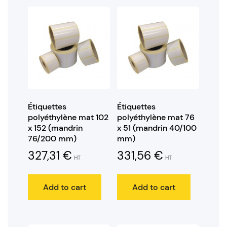
Étiquettes
Étiquettes
polyéthylène mat 102
polyéthylène mat 76
x 152 (mandrin
x 51 (mandrin 40/100
76/200 mm)
mm)
327,31
€
331,56
€
HT
HT
Add to cart
Add to cart