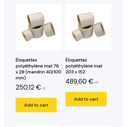
Étiquettes
Étiquettes
polyéthylène mat 76
polyéthylène mat
x 29 (mandrin 40/100
203 x 152
mm)
489,60
€
HT
250,12
€
HT
Add to cart
Add to cart