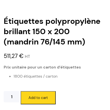
Étiquettes polypropylène
brillant 150 x 200
(mandrin 76/145 mm)
511,27
€
HT
Prix unitaire pour un carton d’étiquettes
1800 étiquettes / carton
Étiquettes
Add to cart
polypropylène
brillant
150