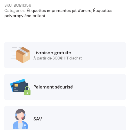
x
SKU:
BOB11356
200
Categories:
Étiquettes imprimantes jet d'encre
,
Étiquettes
polypropylène brillant
(mandrin
76/145
mm)
quantity
Livraison gratuite
À partir de 300€ HT d'achat
Paiement sécurisé
SAV