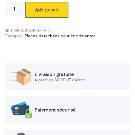
Têtes
Add to cart
d'impression
TSC
Série
TTP-
SKU:
98-0250128-4ALF
247
Category:
Pièces détachées pour imprimantes
quantity
Livraison gratuite
À partir de 300€ HT d'achat
Paiement sécurisé