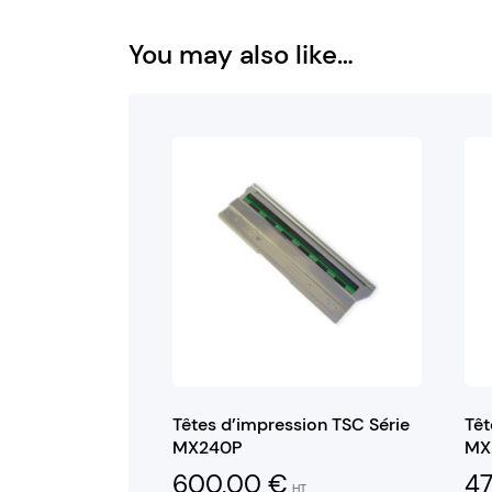
You may also like…
Têtes d’impression TSC Série
Têt
MX240P
MX
600,00
€
4
HT