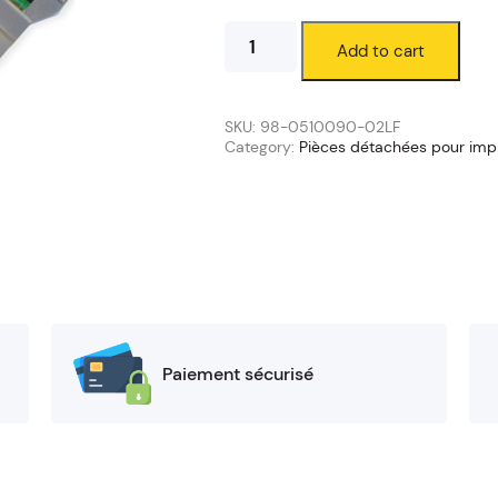
Têtes
Add to cart
d'impression
TSC
Série
MX240P
SKU:
98-0510090-02LF
quantity
Category:
Pièces détachées pour imp
Paiement sécurisé