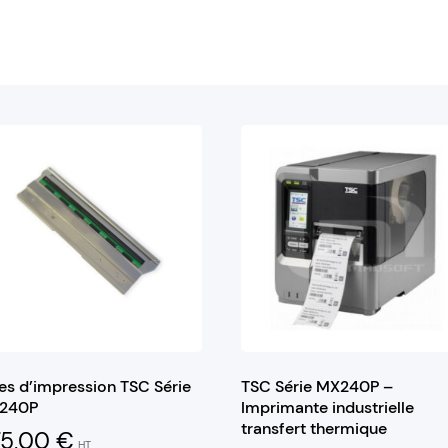
es d’impression TSC Série
TSC Série MX240P –
240P
Imprimante industrielle
transfert thermique
75,00
€
HT