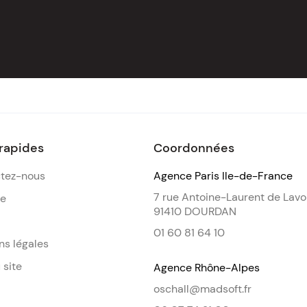
 rapides
Coordonnées
tez-nous
Agence Paris Ile-de-France
7 rue Antoine-Laurent de Lavo
de
91410 DOURDAN
01 60 81 64 10
ns légales
 site
Agence Rhône-Alpes
oschall@madsoft.fr