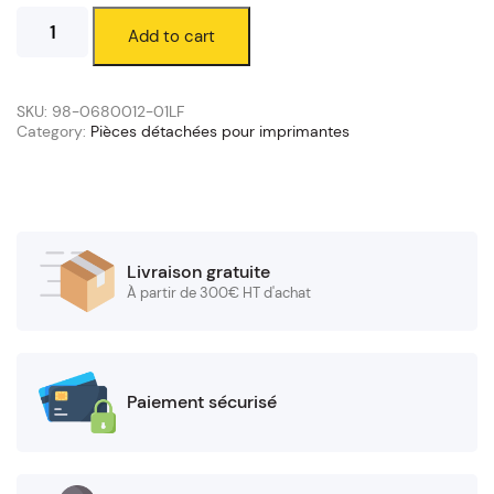
Têtes
Add to cart
d'impression
TSC
Série
MB240
SKU:
98-0680012-01LF
quantity
Category:
Pièces détachées pour imprimantes
Livraison gratuite
À partir de 300€ HT d'achat
Paiement sécurisé