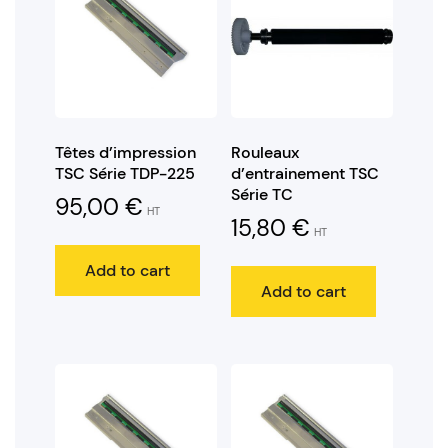
Têtes d’impression
Rouleaux
TSC Série TDP-225
d’entrainement TSC
Série TC
95,00
€
HT
15,80
€
HT
Add to cart
Add to cart