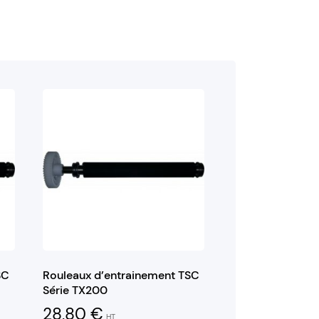
SC
Rouleaux d’entrainement TSC
Série TX200
28,80
€
HT