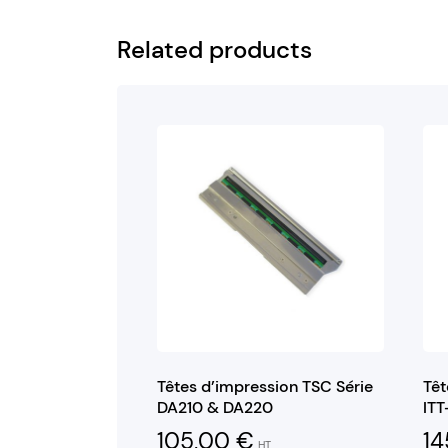
Related products
Têtes d’impression TSC Série
Têt
DA210 & DA220
IT
105,00
€
14
HT