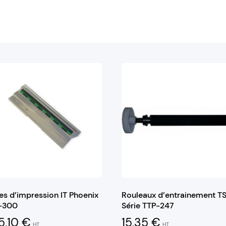
es d’impression IT Phoenix
Rouleaux d’entrainement T
T-300
Série TTP-247
5,10
€
15,35
€
HT
HT