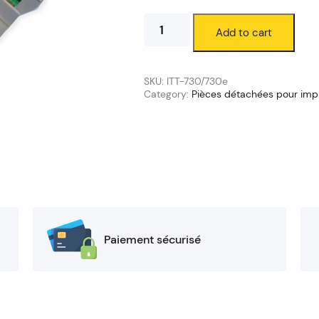
Têtes
Add to cart
d'impression
IT
Phoenix
ITT-
SKU:
ITT-730/730e
700
Category:
Pièces détachées pour imp
quantity
Paiement sécurisé