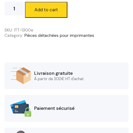
Têtes
Add to cart
d'impression
IT
Phoenix
ITT-
SKU:
ITT-1300e
1300e
Category:
Pièces détachées pour imprimantes
quantity
Livraison gratuite
À partir de 300€ HT d'achat
Paiement sécurisé