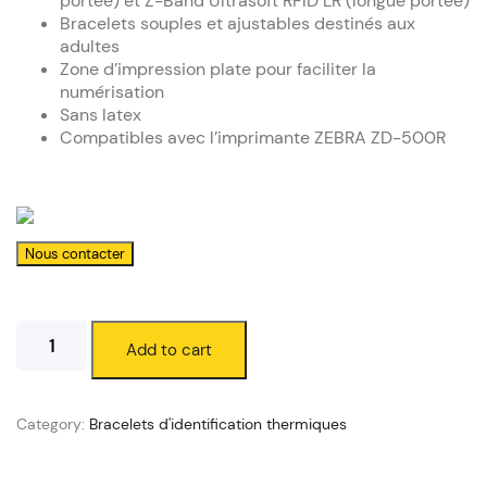
portée) et Z-Band Ultrasoft RFID LR (longue portée)
Bracelets souples et ajustables destinés aux
adultes
Zone d’impression plate pour faciliter la
numérisation
Sans latex
Compatibles avec l’imprimante ZEBRA ZD-500R
Produit
Add to cart
test
quantity
Category:
Bracelets d'identification thermiques