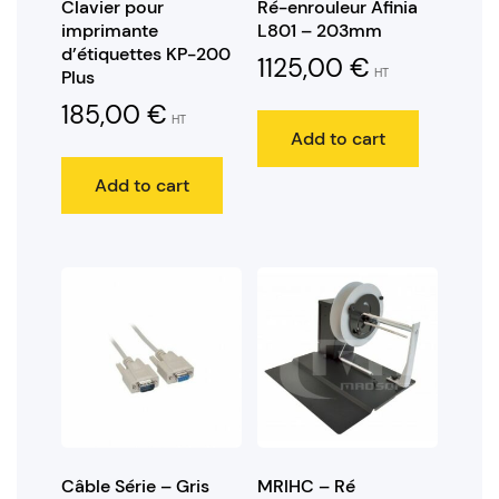
Clavier pour
Ré-enrouleur Afinia
imprimante
L801 – 203mm
d’étiquettes KP-200
1125,00
€
HT
Plus
185,00
€
HT
Add to cart
Add to cart
Câble Série – Gris
MRIHC – Ré