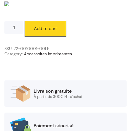
Câble
Add to cart
Parallel
-
Beige
1.8m
SKU:
72-0010001-00LF
quantity
Category:
Accessoires imprimantes
Livraison gratuite
À partir de 300€ HT d'achat
Paiement sécurisé