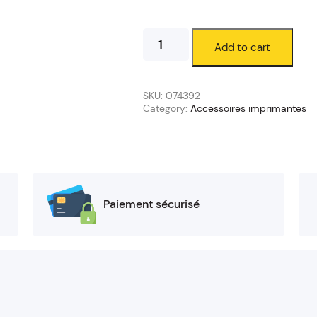
Applicateur
Add to cart
d'étiquettes
semi-
automatique
AP550e
SKU:
074392
quantity
Category:
Accessoires imprimantes
Paiement sécurisé