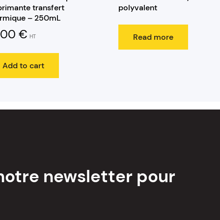
rimante transfert
polyvalent
ermique – 250mL
5,00
€
Read more
HT
Add to cart
notre newsletter pour