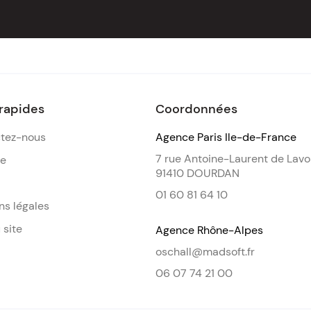
 rapides
Coordonnées
tez-nous
Agence Paris Ile-de-France
7 rue Antoine-Laurent de Lavo
de
91410 DOURDAN
01 60 81 64 10
ns légales
 site
Agence Rhône-Alpes
oschall@madsoft.fr
06 07 74 21 00