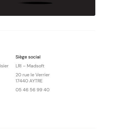
Siège social
isier
LRI – Madsoft
20 rue le Verrier
17440 AYTRE
05 46 56 99 40