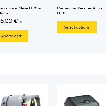
enrouleur Afinia L801 –
Cartouche d’encres Afinia
3mm
L801
25,00
€
HT
Select options
Add to cart