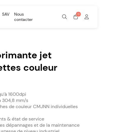
SAV
Nous
contacter
primante jet
ettes couleur
qu’à 1600dpi
’à 304,8 mm/s
hes de couleur CMJNN individuelles
nts & état de service
, des dépannages et de la maintenance
ustesse de niveau industriel