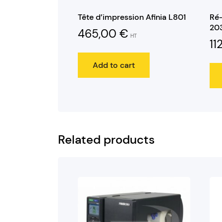
Tête d’impression Afinia L801
Ré-
20
465,00
€
HT
11
Add to cart
Related products